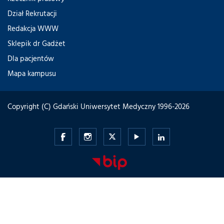
Dział Rekrutacji
Redakcja WWW
Sklepik dr Gadżet
Dla pacjentów
Mapa kampusu
Copyright (C) Gdański Uniwersytet Medyczny 1996-2026
Gdański
Gdański
Gdański
Gdański
Gdański
Uniwersytet
Uniwersytet
Uniwersytet
Uniwersytet
Uniwersytet
Medyczny
Medyczny
Medyczny
Medyczny
Medyczny
-
-
-
-
-
Facebook
Instagram
Twitter
Youtube
LinkedIn